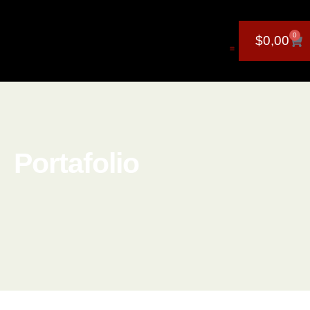
0
$
0,00
Portafolio