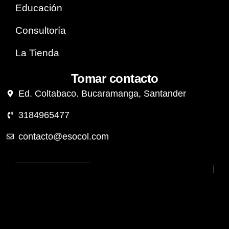
Educación
Consultoría
La Tienda
Tomar contacto
Ed. Coltabaco. Bucaramanga, Santander
3184965477
contacto@esocol.com
Estudios
Política de
Sociales de
privacidad
Colombia S.A.S
Términos y
– 2018
condiciones